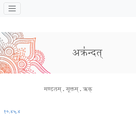
अक्र॑न्दत्
मण्डलम्
.
सूक्तम्
.
ऋक्
१०.४५.४