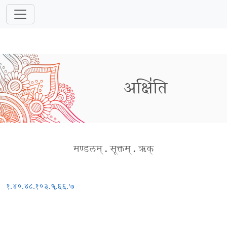
अक्षि॑ति
मण्डलम्
.
सूक्तम्
.
ऋक्
१.४०.४
८.१०३.५
९.६६.७