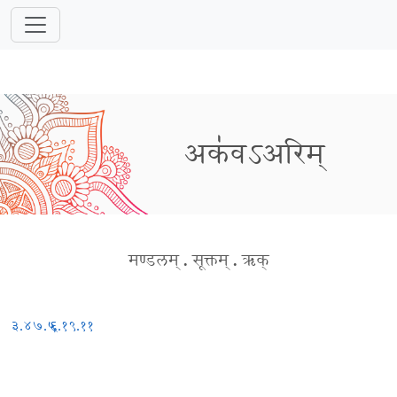
अक॑वऽअरिम्
मण्डलम्
.
सूक्तम्
.
ऋक्
३.४७.५
६.१९.११