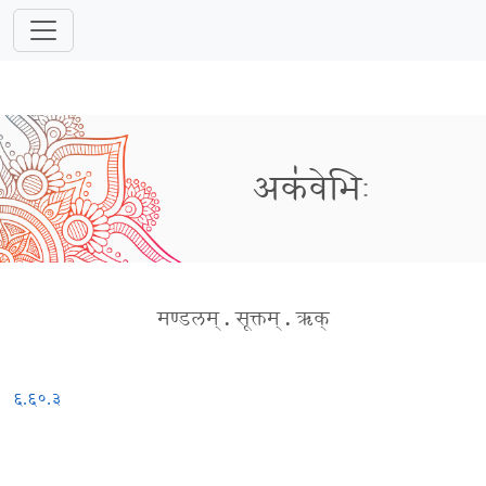
अक॑वेभिः
मण्डलम्
.
सूक्तम्
.
ऋक्
६.६०.३