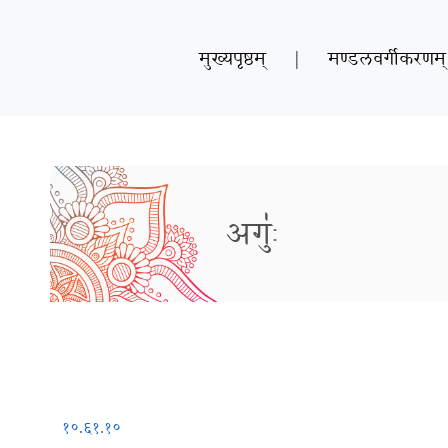
मुख्यपृष्ठम्
|
मण्डलवर्गीकरणम्
अगुः॑
१०.६१.१०