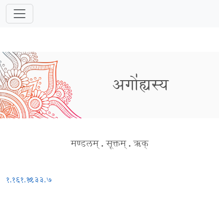
अगो॑ह्यस्य
मण्डलम्
.
सूक्तम्
.
ऋक्
१.१६१.११
४.३३.७