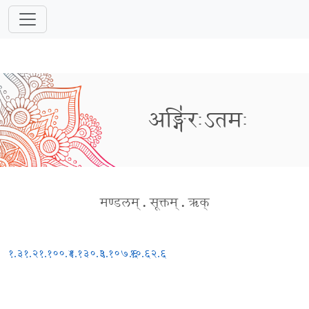
अङ्गि॑रःऽतमः
मण्डलम्
.
सूक्तम्
.
ऋक्
१.३१.२
१.१००.४
१.१३०.३
९.१०७.६
१०.६२.६