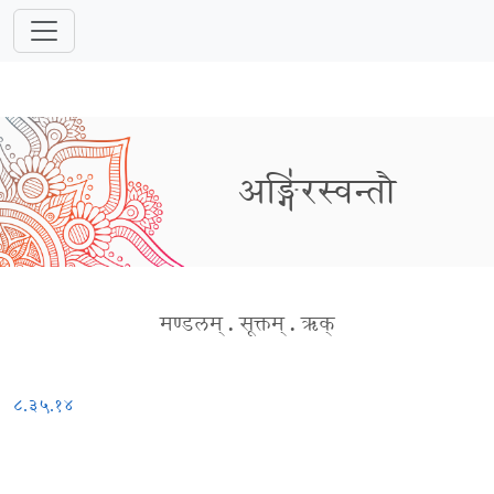
अङ्गि॑रस्वन्तौ
मण्डलम्
.
सूक्तम्
.
ऋक्
८.३५.१४