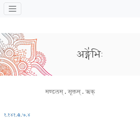
अङ्गे॑भिः
मण्डलम्
.
सूक्तम्
.
ऋक्
१.१४१.८
३.७.४