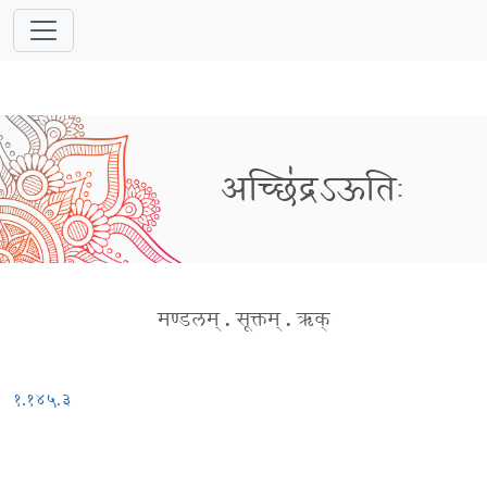
अच्छि॑द्रऽऊतिः
मण्डलम्
.
सूक्तम्
.
ऋक्
१.१४५.३