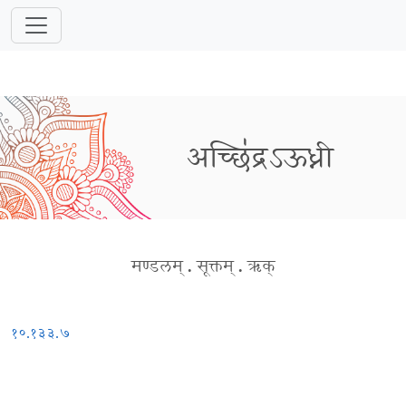
अच्छि॑द्रऽऊध्नी
मण्डलम्
.
सूक्तम्
.
ऋक्
१०.१३३.७