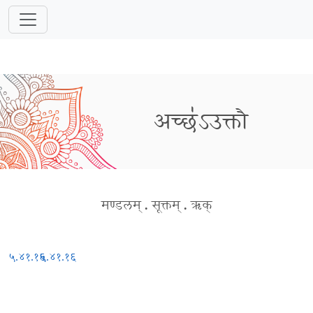
अच्छ॑ऽउक्तौ
मण्डलम्
.
सूक्तम्
.
ऋक्
५.४१.१६
५.४१.१६