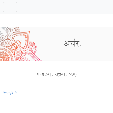
अच॑रः
मण्डलम्
.
सूक्तम्
.
ऋक्
१०.५४.२