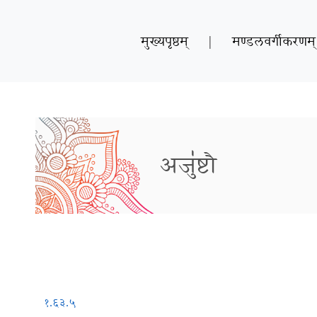
मुख्यपृष्ठम्
|
मण्डलवर्गीकरणम्
अजु॑ष्टौ
१.६३.५