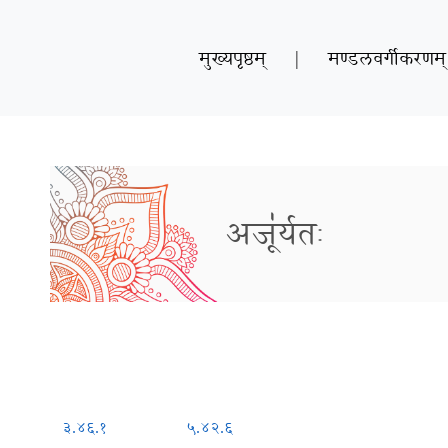
मुख्यपृष्ठम्
|
मण्डलवर्गीकरणम्
अजू॑र्यतः
३.४६.१
५.४२.६