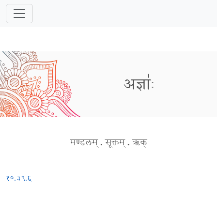
अज्ञाः॑
मण्डलम्
.
सूक्तम्
.
ऋक्
१०.३९.६