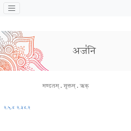
अज॑नि
मण्डलम्
.
सूक्तम्
.
ऋक्
२.५.४
२.३४.२