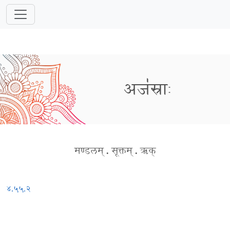
अज॑स्राः
मण्डलम्
.
सूक्तम्
.
ऋक्
४.५५.२