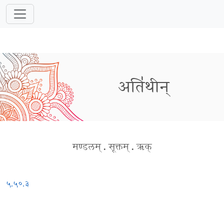
अति॑थीन्
मण्डलम्
.
सूक्तम्
.
ऋक्
५.५०.३