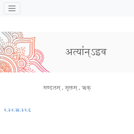
अत्या॑न्ऽइव
मण्डलम्
.
सूक्तम्
.
ऋक्
२.३४.३
३.३२.६