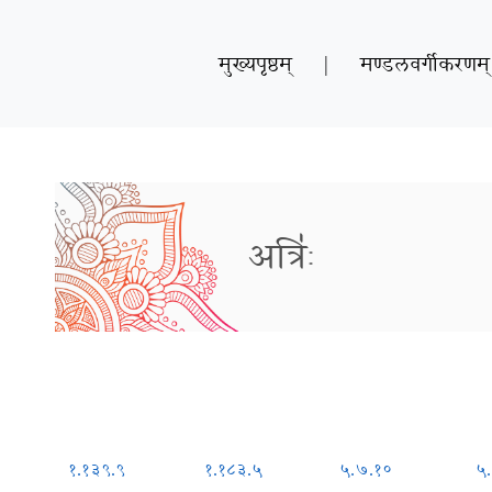
मुख्यपृष्ठम्
|
मण्डलवर्गीकरणम्
अत्रिः॑
१.१३९.९
१.१८३.५
५.७.१०
५