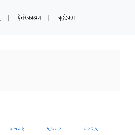
्
|
ऐतरेयब्रह्मण
|
बृहद्देवता
५.७४.१
५.७८.४
८.४२.५