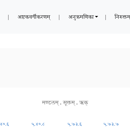
|
अष्टकवर्गीकरणम्
|
अनुक्रमणिका
|
निरुक्तम
मण्डलम्
.
सूक्तम्
.
ऋक्
.४०.६
५.४०.८
५.७३.६
५.७३.७