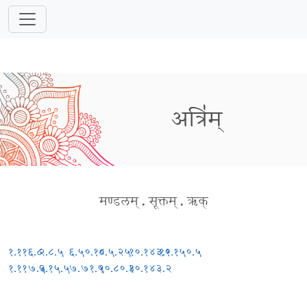
अत्रि॑म्
मण्डलम्
.
सूक्तम्
.
ऋक्
१.११६.८
२.८.५
६.५०.१०
८.५.२५
१०.१४३.१
१०.१५०.५
१.११७.३
५.१५.५
७.७१.५
१०.८०.३
१०.१४३.२