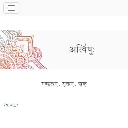
अत्वि॑षुः
मण्डलम्
.
सूक्तम्
.
ऋक्
१०.५६.४