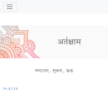
अत॑क्षाम
मण्डलम्
.
सूक्तम्
.
ऋक्
१०.३९.१४