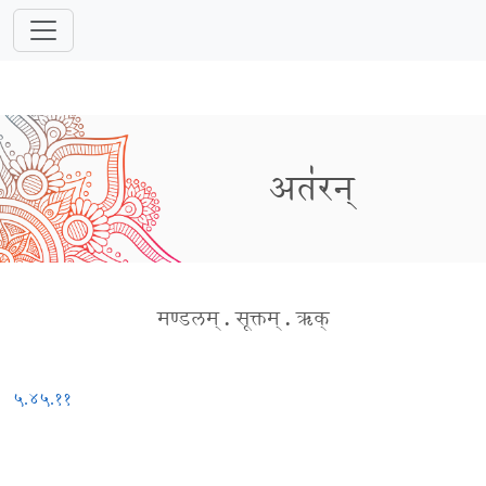
अत॑रन्
मण्डलम्
.
सूक्तम्
.
ऋक्
५.४५.११