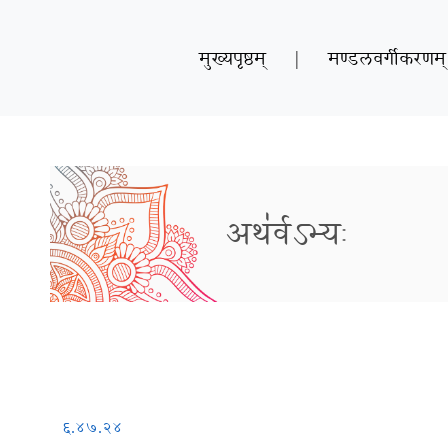
मुख्यपृष्ठम्
|
मण्डलवर्गीकरणम्
अथ॑र्वऽभ्यः
६.४७.२४