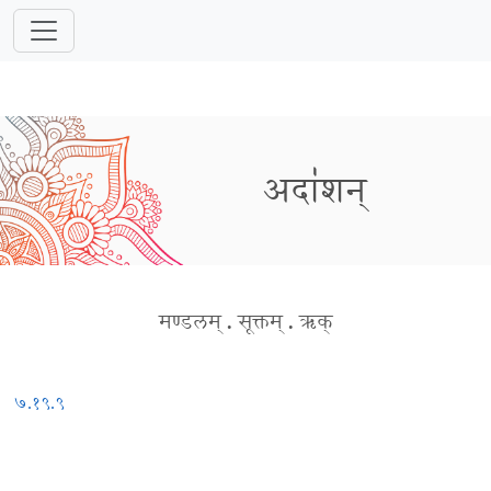
अदा॑शन्
मण्डलम्
.
सूक्तम्
.
ऋक्
७.१९.९