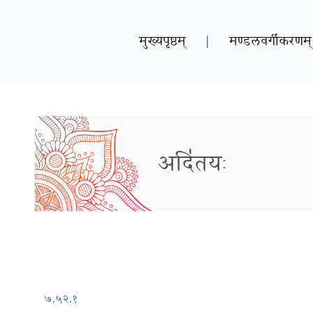
मुख्यपृष्ठम्
|
मण्डलवर्गीकरणम्
अदि॑तयः
७.५२.१