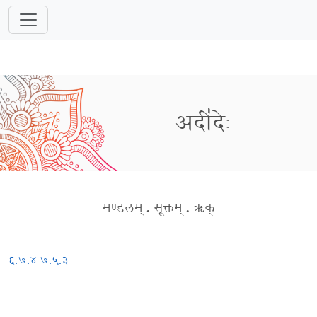
अदी॑देः
मण्डलम्
.
सूक्तम्
.
ऋक्
६.७.४
७.५.३