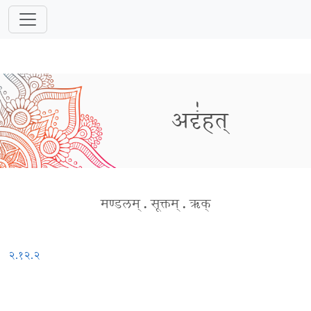
अदृं॑हत्
मण्डलम्
.
सूक्तम्
.
ऋक्
२.१२.२