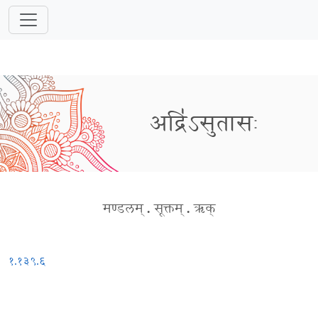
अद्रि॑ऽसुतासः
मण्डलम्
.
सूक्तम्
.
ऋक्
१.१३९.६