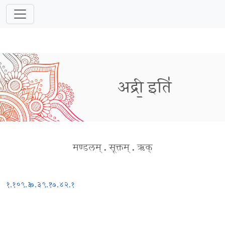
अद्री॒ इति॑
मण्डलम्
.
सूक्तम्
.
ऋक्
१.१०९.३
७.३९.१
७.४२.१