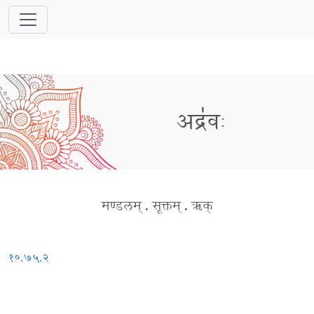
अद्र॑वः
मण्डलम्
.
सूक्तम्
.
ऋक्
१०.७५.२