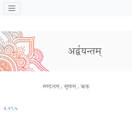
अद्व॑यन्तम्
मण्डलम्
.
सूक्तम्
.
ऋक्
३.२९.५