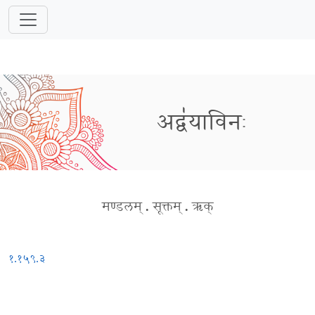
अद्व॑याविनः
मण्डलम्
.
सूक्तम्
.
ऋक्
१.१५९.३