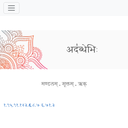
अद॑ब्धेभिः
मण्डलम्
.
सूक्तम्
.
ऋक्
१.९५.९
१.१४३.८
६.८.७
६.७१.३