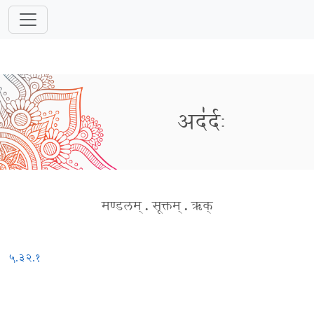
अद॑र्दः
मण्डलम्
.
सूक्तम्
.
ऋक्
५.३२.१