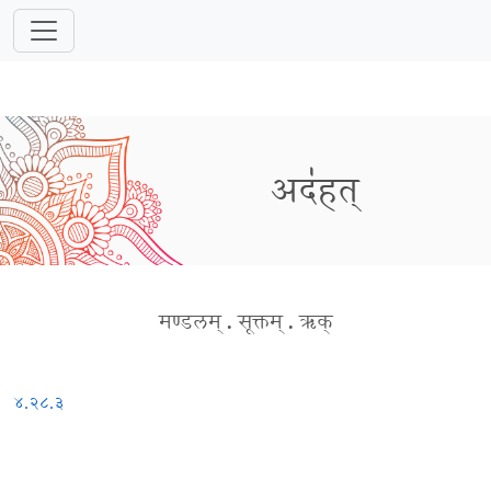
अद॑हत्
मण्डलम्
.
सूक्तम्
.
ऋक्
४.२८.३