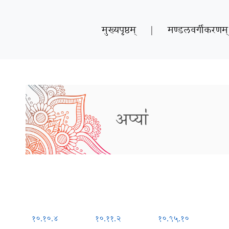
मुख्यपृष्ठम्
|
मण्डलवर्गीकरणम्
अप्या॑
१०.१०.४
१०.११.२
१०.९५.१०