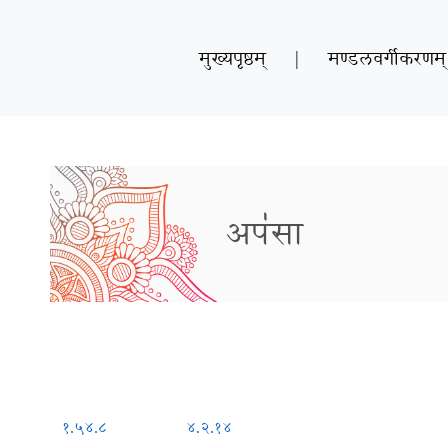
मुख्यपृष्ठम्
|
मण्डलवर्गीकरणम्
अप॑सा
१.५४.८
४.२.१४