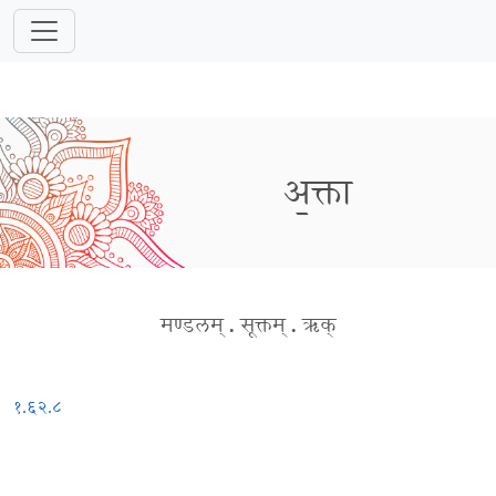
अ॒क्ता
मण्डलम्
.
सूक्तम्
.
ऋक्
१.६२.८