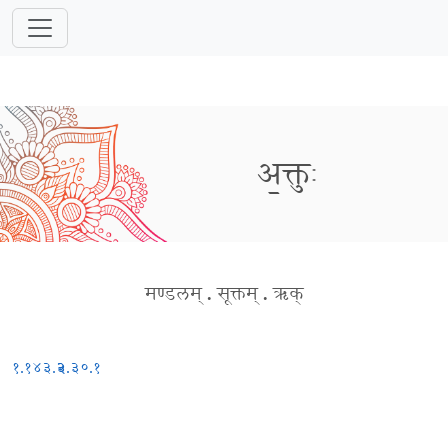
अ॒क्तुः
मण्डलम्
.
सूक्तम्
.
ऋक्
१.१४३.३
२.३०.१