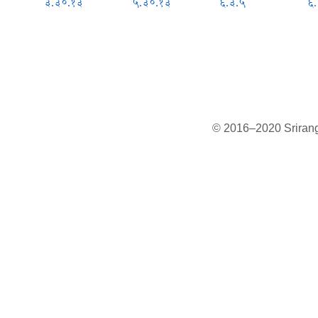
३.३०.१३
५.३०.१३
६.३.५
६
© 2016–2020 Sriranga