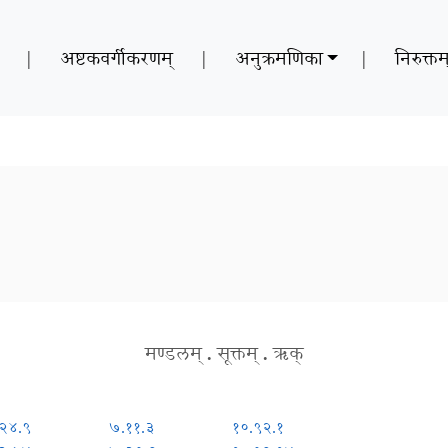
|
अष्टकवर्गीकरणम्
|
अनुक्रमणिका
|
निरुक्तम
मण्डलम्
.
सूक्तम्
.
ऋक्
.२४.९
७.११.३
१०.९२.१