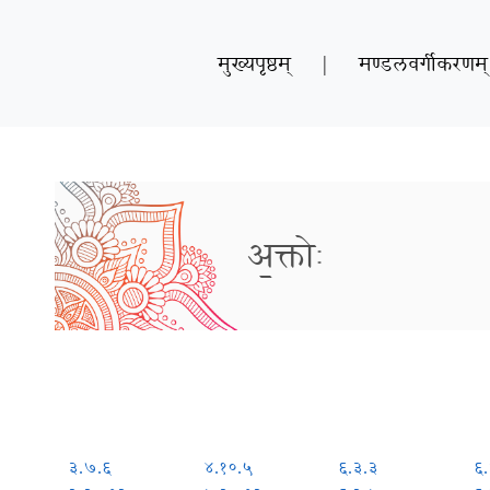
मुख्यपृष्ठम्
|
मण्डलवर्गीकरणम्
अ॒क्तोः
३.७.६
४.१०.५
६.३.३
६