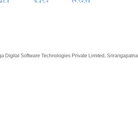
.३८.४
७.३९.२
१०.९२.१४
 Digital Software Technologies Private Limited, Srirangapatna