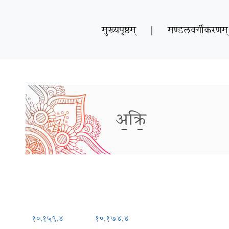
मुख्यपृष्ठम्
|
मण्डलवर्गीकरणम्
अ॒क्रि॒
१०.१५९.४
१०.१७४.४