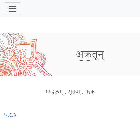
अ॒क्र॒तून्
मण्डलम्
.
सूक्तम्
.
ऋक्
७.६.३