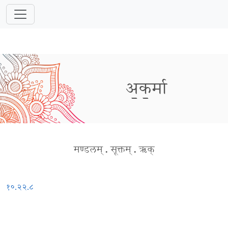
अ॒क॒र्मा
मण्डलम्
.
सूक्तम्
.
ऋक्
१०.२२.८