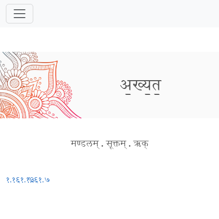
अ॒ख्य॒त॒
मण्डलम्
.
सूक्तम्
.
ऋक्
१.१६१.१३
९.६१.७