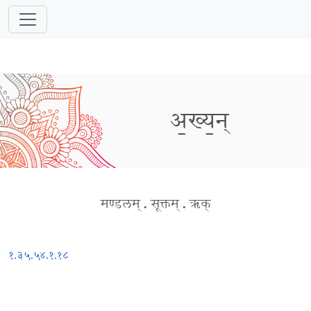
अ॒ख्य॒न्
मण्डलम्
.
सूक्तम्
.
ऋक्
१.३५.५
४.१.१८