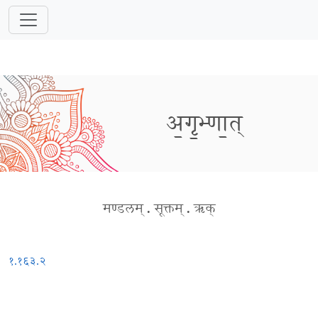
अ॒गृ॒भ्णा॒त्
मण्डलम्
.
सूक्तम्
.
ऋक्
१.१६३.२