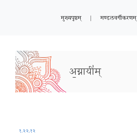
मुख्यपृष्ठम्
|
मण्डलवर्गीकरणम्
अ॒ग्नायी॑म्
१.२२.१२